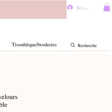
Se connecter
Tissuthèque/broderies
velours
ble