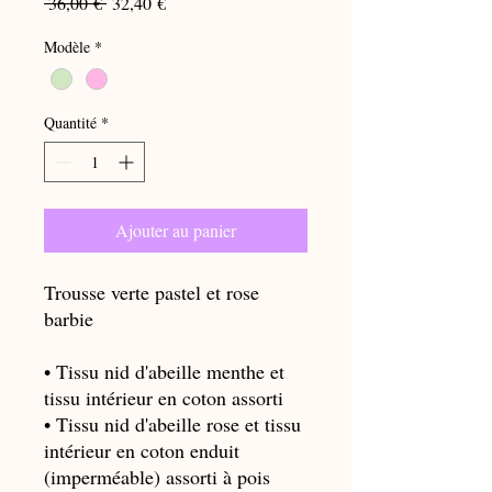
Prix
Prix
 36,00 € 
32,40 €
original
promotionnel
Modèle
*
Quantité
*
Ajouter au panier
Trousse verte pastel et rose
barbie
• Tissu nid d'abeille menthe et
tissu intérieur en coton assorti
• Tissu nid d'abeille rose et tissu
intérieur en coton enduit
(imperméable) assorti à pois