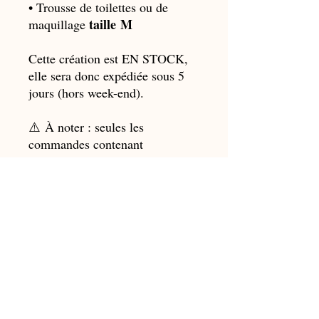
• Trousse de toilettes ou de
taille M
maquillage
Cette création est EN STOCK,
elle sera donc expédiée sous 5
jours (hors week-end).
⚠️ À noter : seules les
commandes contenant
uniquement des créations en
stock (S) sont expédiées sous 5
jours. Si vous ajoutez une
création sur commande avec
personnalisation (repérée par un
P), l'ensemble de la commande
sera envoyé selon le délai de
confection indiqué pour les
créations sur mesure.