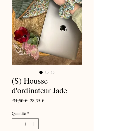
(S) Housse
d'ordinateur Jade
Prix
Prix
 31,50 € 
28,35 €
original
promotionnel
Quantité
*