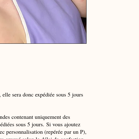
Les livraisons intervi
- 10 jours pour l’Europ
- 20 jours pour le rest
La livraison est constitu
possession physique.
Sauf cas particulier ou 
produits, ceux-ci seront
Le vendeur s’engage à fa
produits commandés par 
précisés.
Si les produits command
1 mois après la date ind
cause que la force majeu
être résolue à la demand
elle sera donc expédiée sous 5 jours
prévues aux articles L
consommation. Les somme
alors restituées au plus 
date de dénonciation du 
andes contenant uniquement des
indemnisation ou reten
pédiées sous 5 jours. Si vous ajoutez
Les livraisons sont ass
c personnalisation (repérée par un P),
l’adresse mentionnée pa