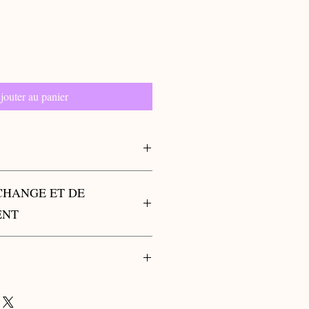
jouter au panier
uchous en coton, durables et
CHANGE ET DE
pour sublimer vos looks ou vos
ENT
: queue de cheval, chignon ou encore
éréral" et aux conditions de ventes
par le client seront livrés en France
le monde entier.