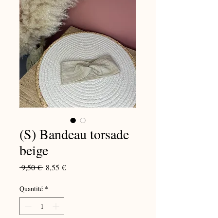
(S) Bandeau torsade
beige
Prix
Prix
 9,50 € 
8,55 €
original
promotionnel
Quantité
*