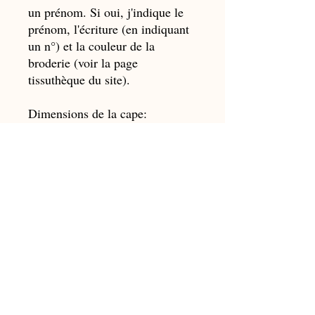
un prénom. Si oui, j'indique le
prénom, l'écriture (en indiquant
un n°) et la couleur de la
broderie (voir la page
tissuthèque du site).
Dimensions de la cape:
75x75cm
Entretien : Lavable en machine
jusqu’à 40°, sèche linge autorisé.
Fait main, Fabrication Française
🇫🇷
Composition :
Coton 100 % Coton
Éponge 60% bambou, 30%
polyester, 10% coton