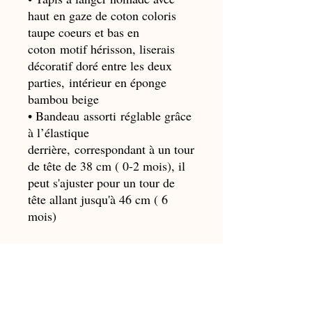
haut en gaze de coton coloris
taupe coeurs et bas en
coton motif hérisson, liserais
décoratif doré entre les deux
parties, intérieur en éponge
bambou beige
• Bandeau assorti réglable grâce
à l’élastique
derrière, correspondant à un tour
de tête de 38 cm ( 0-2 mois), il
peut s'ajuster pour un tour de
tête allant jusqu'à 46 cm ( 6
mois)
Je choisis de faire broder ou non
un prénom sur le tapis à langer.
Si oui, j'indique le prénom,
l'écriture (en indiquant un n°) et